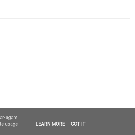
ser-agent
ate usage
LEARN MORE
GOT IT
tylitarny Król Olejów!