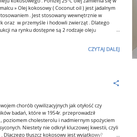
eju kokosowego . Poniżej 25°C olej zamienia się w
alcu » Olej kokosowy ( Coconut oil ) jest jadalnym
zastosowaniem . Jest stosowany wewnętrznie w
yk oraz w przemyśle i hodowli zwierząt . Dlatego
ukcji na rynku dostępne są 2 rodzaje oleju
mperaturach, barwa biała, tańszy. Stosowanie
CZYTAJ DALEJ
ojem chorób cywilizacyjnych jak otyłość czy
yników badań, które w 1954r. przeprowadził
a , poziomem cholesterolu i nadmiernym spożyciem
conych. Niestety nie odkrył kluczowej kwestii, czyli
e . Dlaczego tłuszcz kokosowy jest wyjątkowy?