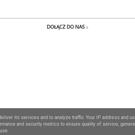
DOŁĄCZ DO NAS ↓
liver its services and to analyze traffic. Your IP address and u
rmance and security metrics to ensure quality of service, gener
trzeżone © 2013-
2026 Syndykat Zdrowia »
Olej kokosowy • U
use.