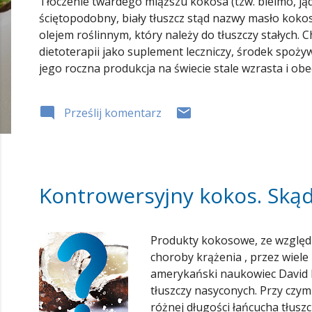
Tłoczenie twardego miąższu kokosa (tzw. bielmo, ją
ściętopodobny, biały tłuszcz stąd nazwy masło kokos
olejem roślinnym, który należy do tłuszczy stałych.
dietoterapii jako suplement leczniczy, środek spoży
jego roczna produkcja na świecie stale wzrasta i ob
kokosowego: Olej kokosowy rafinowany , odkwaszany
zewnętrzne, kosmetyczne Olej kokosowy nierafin...
Prześlij komentarz
Kontrowersyjny kokos. Ską
Produkty kokosowe, ze względu
choroby krążenia , przez wiele
amerykański naukowiec David K
tłuszczy nasyconych. Przy czym
różnej długości łańcucha tłusz