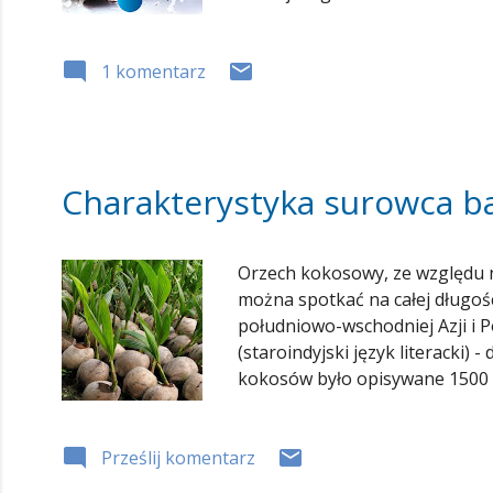
Większość popularnych olejów 
W typowej diecie 98% tłuszczy
1 komentarz
organizmu wysokiego nakładu e
Charakterystyka surowca baz
Orzech kokosowy, ze względu n
można spotkać na całej długoś
południowo-wschodniej Azji i P
(staroindyjski język literacki)
kokosów było opisywane 1500 la
- lekarstwo na wszelkie chorob
włókno kokosowe do produkcji l
Prześlij komentarz
palmy kokosow...