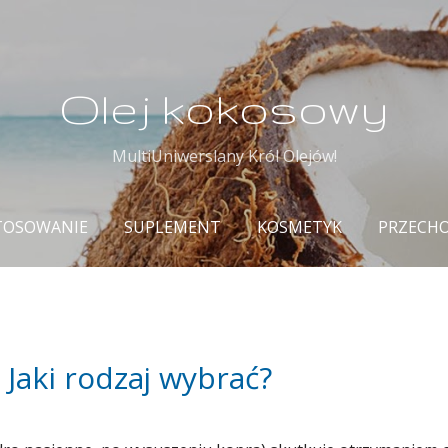
Przejdź do głównej zawartości
Olej kokosowy
MultiUniwerslany Król Olejów!
TOSOWANIE
SUPLEMENT
KOSMETYK
PRZECH
 Jaki rodzaj wybrać?