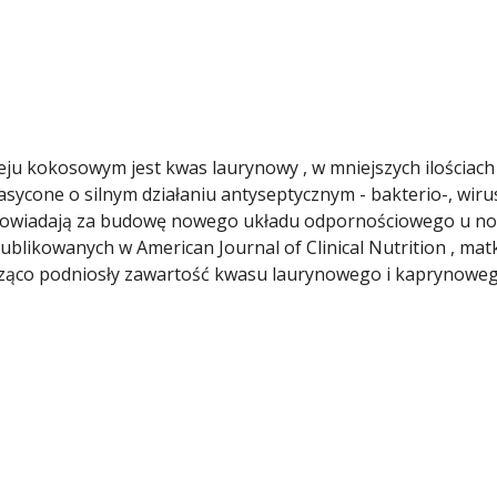
ju kokosowym jest kwas laurynowy , w mniejszych ilościach 
asycone o silnym działaniu antyseptycznym - bakterio-, wir
dpowiadają za budowę nowego układu odpornościowego u now
likowanych w American Journal of Clinical Nutrition , matk
ąco podniosły zawartość kwasu laurynowego i kaprynowego 
ych dziecko w pierwszych miesiącach życia . Dieta matki be
wasu laurynowego i 1% kaprynowego. Dodanie do diety pro
-krotnie kaprynowego . W r...