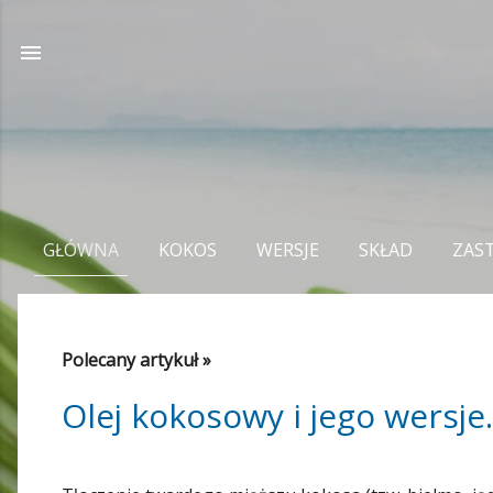
GŁÓWNA
KOKOS
WERSJE
SKŁAD
ZAS
P
Polecany artykuł »
o
s
Olej kokosowy i jego wersje.
t
y