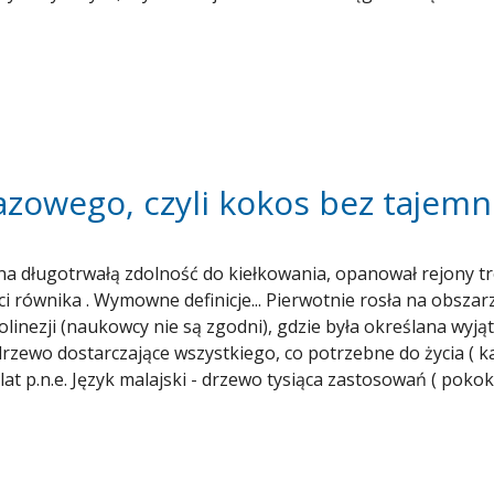
spożywczych zawiera tłuszcze zbudowane z 18 atomów węgla, 
 ma długie łańcuchy, czyli od 18 atomów węgla. Przemiana t
nergii, a dodatkow...
owego, czyli kokos bez tajemnic
a długotrwałą zdolność do kiełkowania, opanował rejony t
ci równika . Wymowne definicje... Pierwotnie rosła na obsz
olinezji (naukowcy nie są zgodni), gdzie była określana wyj
 - drzewo dostarczające wszystkiego, co potrzebne do życia ( 
t p.n.e. Język malajski - drzewo tysiąca zastosowań ( pokok 
y (określając orzecha, nie palmę) Palma kokosowa to nie t
in i pędzli, liście do budowania zadaszeń oraz skorupa jak