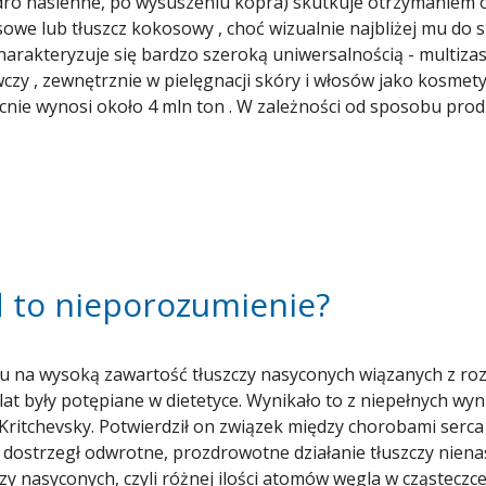
dro nasienne, po wysuszeniu kopra) skutkuje otrzymaniem ol
owe lub tłuszcz kokosowy , choć wizualnie najbliżej mu do sm
 Charakteryzuje się bardzo szeroką uniwersalnością - multi
wczy , zewnętrznie w pielęgnacji skóry i włosów jako kosmet
ecnie wynosi około 4 mln ton . W zależności od sposobu prod
, wybielany, prawie bezzapachowy, tłoczony w wysokich te
d to nieporozumienie?
 na wysoką zawartość tłuszczy nasyconych wiązanych z rozw
 lat były potępiane w dietetyce. Wynikało to z niepełnych w
ritchevsky. Potwierdził on związek między chorobami serc
 dostrzegł odwrotne, prozdrowotne działanie tłuszczy nienasy
czy nasyconych, czyli różnej ilości atomów węgla w cząsteczc