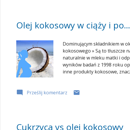
Olej kokosowy w ciąży i po...
Dominującym składnikiem w ole
kokosowego » Są to tłuszcze n
naturalnie w mleku matki i o
wyników badań z 1998 roku opub
inne produkty kokosowe, znacz
substancji aktywnych chroniąc
mleka zawierająca około 3% k
Prześlij komentarz
stężenie kwasu laurynowego i 2
Cukrzyca vs olej kokosowy