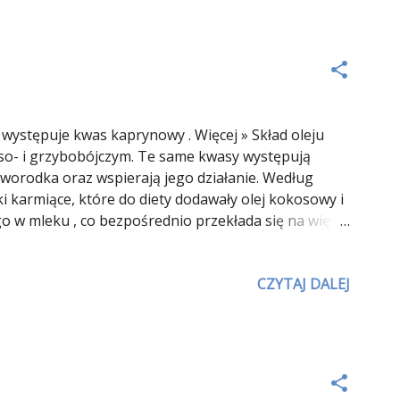
występuje kwas kaprynowy . Więcej » Skład oleju
uso- i grzybobójczym. Te same kwasy występują
orodka oraz wspierają jego działanie. Według
i karmiące, które do diety dodawały olej kokosowy i
w mleku , co bezpośrednio przekłada się na więcej
z źródeł wspomnianych kwasów to frakcja tłuszczowa
duktów kokosowych średnio 3-krotnie podnosi
CZYTAJ DALEJ