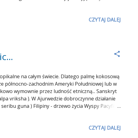
tłuszcze w kokosie zawierają ich tylko od 8 do 12.
akich tłuszczy na szlaku metabolicznym wymaga od
CZYTAJ DALEJ
...
ropikalne na całym świecie. Dlatego palmę kokosową
arze północno-zachodnim Ameryki Południowej lub w
ątkowo wymownie przez ludność etniczną... Sanskryt
kalpa vriksha ). W Ajurwedzie dobroczynne działanie
seribu guna ) Filipiny - drzewo życia Wyspy Pacyfiku
ylko orzechy ze smacznym białym wnętrzem, ale także
o źródło węgla drzewnego. Kokos to kwiat żeński
CZYTAJ DALEJ